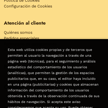
Política de Cookies
Configuración de Cookies
Atención al cliente
Quiénes somos
Pedidos especiales
Formulario de desistimiento
Accesibilidad
Esta web utiliza cookies propias y de terceros que
permiten al usuario la navegación a través de una
página web (técnicas), para el seguimiento y análisis
Puede interesarte
estadístico del comportamiento de los usuarios
(analíticas), que permiten la gestión de los espacios
publicitarios que, en su caso, el editor haya incluido
en una página (publicitarias) y cookies que almacenan
Contacto
información del comportamiento de los usuarios
obtenida a través de la observación continuada de sus
C/Virgen de la Peña, 15
hábitos de navegación. Si acepta este aviso
928858050–928531142
consideraremos que acepta su uso. Puede obtener