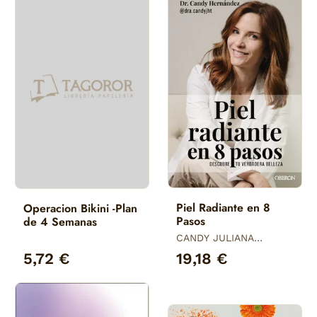
Piel Radiante en 8
Operacion Bikini -Plan
Pasos
de 4 Semanas
CANDY JULIANA
HERNÁNDEZ TOYOS
5,72 €
19,18 €
(DRA. CANDY)