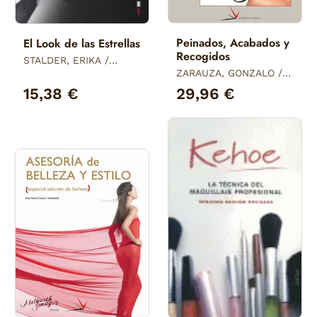
Peinados, Acabados y
El Look de las Estrellas
Recogidos
STALDER, ERIKA /
COHEN, CAMERON /
ZARAUZA, GONZALO /
FULTON, CHRISTOPHER
CREMADOS, DOLORES /
15,38 €
29,96 €
ONTIVERO