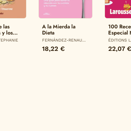
e las
A la Mierda la
100 Rece
 y los
Dieta
Especial 
dos
TEPHANIE
FERNÁNDEZ-RENAU
ÉDITIONS 
(@NUTRIRAYES), JULIA
18,22 €
22,07 