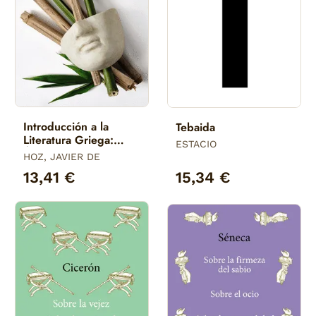
Introducción a la
Tebaida
Literatura Griega:
ESTACIO
Épocas Arcaica y
HOZ, JAVIER DE
Clásica
13,41 €
15,34 €