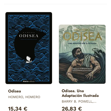
Odisea. Una
Odisea
Adaptación Ilustrada
HOMERO, HOMERO
BARRY B. POWELL,
JOANNA LISOWIEC,
15,34 €
26,83 €
HOMERO