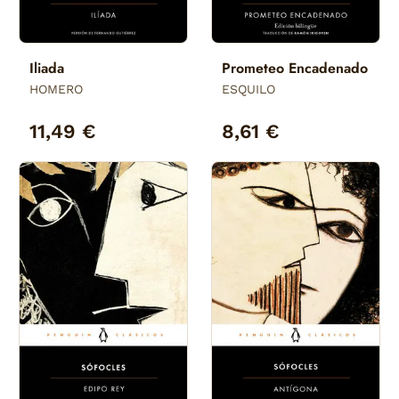
Iliada
Prometeo Encadenado
HOMERO
ESQUILO
11,49 €
8,61 €