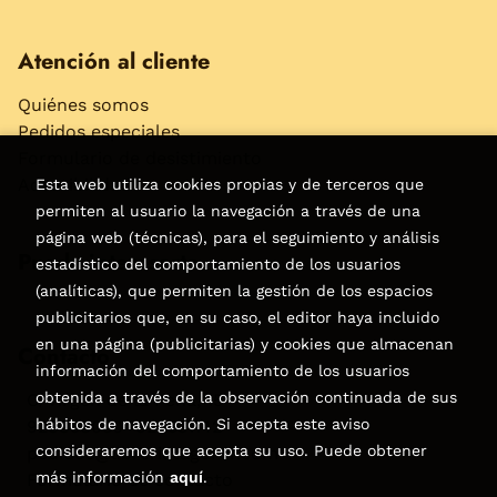
Atención al cliente
Quiénes somos
Pedidos especiales
Formulario de desistimiento
Accesibilidad
Esta web utiliza cookies propias y de terceros que
permiten al usuario la navegación a través de una
página web (técnicas), para el seguimiento y análisis
Puede interesarte
estadístico del comportamiento de los usuarios
(analíticas), que permiten la gestión de los espacios
publicitarios que, en su caso, el editor haya incluido
en una página (publicitarias) y cookies que almacenan
Contacto
información del comportamiento de los usuarios
obtenida a través de la observación continuada de sus
C/Virgen de la Peña, 15
hábitos de navegación. Si acepta este aviso
928858050–928531142
consideraremos que acepta su uso. Puede obtener
pedidos@libreriatagoror.com
más información
aquí
.
Formulario de contacto