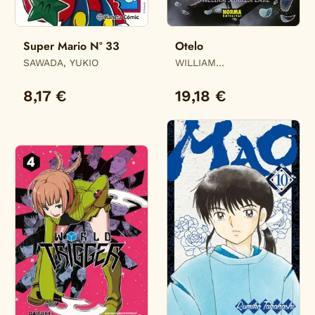
Super Mario Nº 33
Otelo
SAWADA, YUKIO
WILLIAM
SHAKESPEARE,
WILLIAM SHAKESPEARE
8,17 €
19,18 €
/ JULIEN CHOY, /
CRISTAL S. CHAN,