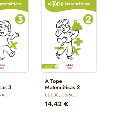
A Tope
cas 3
Matemáticas 2
RA
EDEBÉ, OBRA
COLECTIVA
€
14,42 €