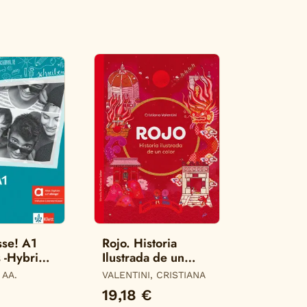
sse! A1
Rojo. Historia
s -Hybride
Ilustrada de un
Color
 AA.
VALENTINI, CRISTIANA
€
19,18 €