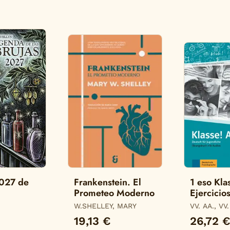
027 de
Frankenstein. El
1 eso Kla
Prometeo Moderno
Ejercicio
Allango-
W.SHELLEY, MARY
VV. AA., VV.
19,13 €
26,72 