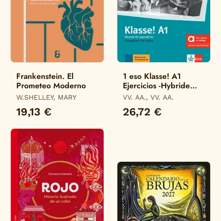
Frankenstein. El
1 eso Klasse! A1
Prometeo Moderno
Ejercicios -Hybride
Allango-
W.SHELLEY, MARY
VV. AA., VV. AA.
19,13 €
26,72 €