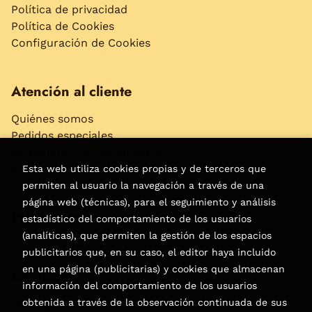
Política de privacidad
Política de Cookies
Configuración de Cookies
Atención al cliente
Quiénes somos
Pedidos especiales
Formulario de desistimiento
Accesibilidad
Esta web utiliza cookies propias y de terceros que
permiten al usuario la navegación a través de una
página web (técnicas), para el seguimiento y análisis
Puede interesarte
estadístico del comportamiento de los usuarios
(analíticas), que permiten la gestión de los espacios
publicitarios que, en su caso, el editor haya incluido
en una página (publicitarias) y cookies que almacenan
Contacto
información del comportamiento de los usuarios
obtenida a través de la observación continuada de sus
C/Virgen de la Peña, 15