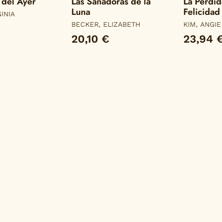
 del Ayer
Las Sanadoras de la
La Perdid
Luna
Felicidad
GINIA
BECKER, ELIZABETH
KIM, ANGIE
20,10 €
23,94 