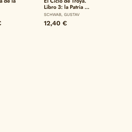
a de la
El Ciclo de Troya.
Libro 3: la Patria de
Eneas
SCHWAB, GUSTAV
€
12,40 €