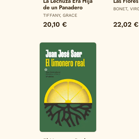
La Lechuza Era Hija
Las Flores
de un Panadero
BONET, VIR
TIFFANY, GRACE
20,10 €
22,02 €