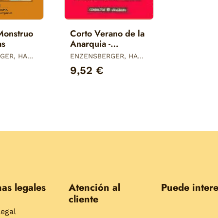
 Monstruo
Corto Verano de la
as
Anarquia -
Comp/274
GER, HANS
ENZENSBERGER, HANS
MAGNUS
9,52 €
as legales
Atención al
Puede intere
cliente
legal