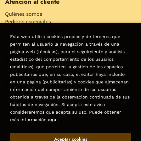
Atención al cliente
Quiénes somos
Pedidos especiales
Formulario de desistimiento
Accesibilidad
Esta web utiliza cookies propias y de terceros que
permiten al usuario la navegación a través de una
página web (técnicas), para el seguimiento y análisis
Puede interesarte
estadístico del comportamiento de los usuarios
(analíticas), que permiten la gestión de los espacios
publicitarios que, en su caso, el editor haya incluido
en una página (publicitarias) y cookies que almacenan
Contacto
información del comportamiento de los usuarios
obtenida a través de la observación continuada de sus
C/Virgen de la Peña, 15
hábitos de navegación. Si acepta este aviso
928858050–928531142
consideraremos que acepta su uso. Puede obtener
pedidos@libreriatagoror.com
más información
aquí
.
Formulario de contacto
Aceptar cookies