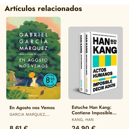
Artículos relacionados
Estuche Han Kang:
En Agosto nos Vemos
Contiene Imposible
GARCIA MARQUEZ,
Decir Adiós Actos
GABRIEL
KANG, HAN
Humanos
8,61 €
24,90 €