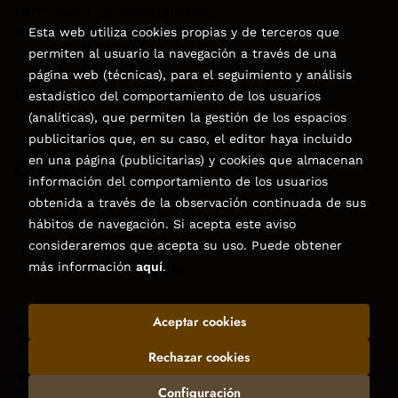
Formulario de desistimiento
Accesibilidad
Esta web utiliza cookies propias y de terceros que
permiten al usuario la navegación a través de una
página web (técnicas), para el seguimiento y análisis
Puede interesarte
estadístico del comportamiento de los usuarios
(analíticas), que permiten la gestión de los espacios
publicitarios que, en su caso, el editor haya incluido
en una página (publicitarias) y cookies que almacenan
Contacto
información del comportamiento de los usuarios
obtenida a través de la observación continuada de sus
C/Virgen de la Peña, 15
hábitos de navegación. Si acepta este aviso
928858050–928531142
consideraremos que acepta su uso. Puede obtener
pedidos@libreriatagoror.com
más información
aquí
.
Formulario de contacto
Aceptar cookies
2026 ©
Librería Tagoror
. Todos los Derechos Reservados |
Trevenque Group
Rechazar cookies
Configuración