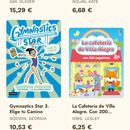
Infierno de Fortnite
Colorear
GAY, OLIVIER
NOLAN, KATE
15,29 €
6,68 €
Gymnastics Star 3.
La Cafeteria de Villa
Elige tu Camino
Alegre. Con 200
Pegatinas
GODWIN, GEORGIA
SIMS, LESLEY
10,53 €
6,25 €