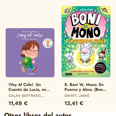
!Voy Al Cole!. Un
8. Boni Vs. Mono. En
Cuento de Lucia, mi
Puerco y Alma. (Boni
Pediatra
Vs. Mono)
GALAN BERTRAND,
SMART, JAMIE
LUCIA
11,49 €
13,41 €
Otros libros del autor