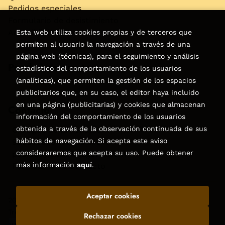
Pedidos especiales
Formulario de desistimiento
Accesibilidad
Esta web utiliza cookies propias y de terceros que
permiten al usuario la navegación a través de una
página web (técnicas), para el seguimiento y análisis
Puede interesarte
estadístico del comportamiento de los usuarios
(analíticas), que permiten la gestión de los espacios
publicitarios que, en su caso, el editor haya incluido
en una página (publicitarias) y cookies que almacenan
Contacto
información del comportamiento de los usuarios
obtenida a través de la observación continuada de sus
C/Virgen de la Peña, 15
hábitos de navegación. Si acepta este aviso
928858050–928531142
consideraremos que acepta su uso. Puede obtener
pedidos@libreriatagoror.com
más información
aquí
.
Formulario de contacto
Aceptar cookies
2026 ©
Librería Tagoror
. Todos los Derechos Reservados |
Trevenque Group
Rechazar cookies