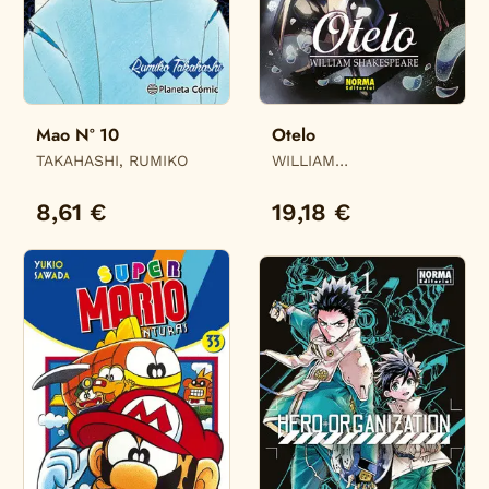
Mao Nº 10
Otelo
TAKAHASHI, RUMIKO
WILLIAM
SHAKESPEARE,
WILLIAM SHAKESPEARE
8,61 €
19,18 €
/ JULIEN CHOY, /
CRISTAL S. CHAN,