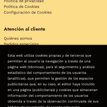
Política de privacidad
Política de Cookies
Configuración de Cookies
Atención al cliente
Quiénes somos
Pedidos especiales
Formulario de desistimiento
Accesibilidad
Esta web utiliza cookies propias y de terceros que
permiten al usuario la navegación a través de una
página web (técnicas), para el seguimiento y análisis
Puede interesarte
estadístico del comportamiento de los usuarios
(analíticas), que permiten la gestión de los espacios
publicitarios que, en su caso, el editor haya incluido
en una página (publicitarias) y cookies que almacenan
Contacto
información del comportamiento de los usuarios
obtenida a través de la observación continuada de sus
C/Virgen de la Peña, 15