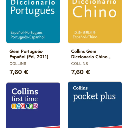
Gem Portugués-
Collins Gem
Español (Ed. 2011)
Diccionario Chino
Español
COLLINS
COLLINS
7,60 €
7,60 €