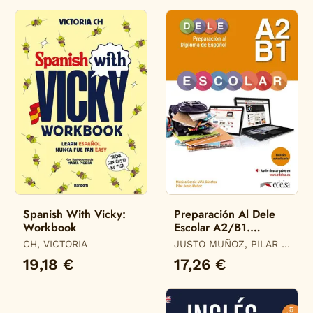
Spanish With Vicky:
Preparación Al Dele
Workbook
Escolar A2/B1.
Edición Actualizada
CH, VICTORIA
JUSTO MUÑOZ, PILAR /
GARCÍA-VIÑÓ SÁNCHEZ,
19,18 €
17,26 €
MÓNICA MARÍA