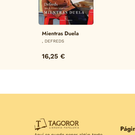
Mientras Duela
, DEFREDS
16,25 €
Págin
Aquí se puede poner algún texto