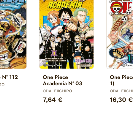
 Nº 112
One Piece
One Piec
Academia Nº 03
1)
IRO
ODA, EIICHIRO
ODA, EIICH
7,64 €
16,30 €