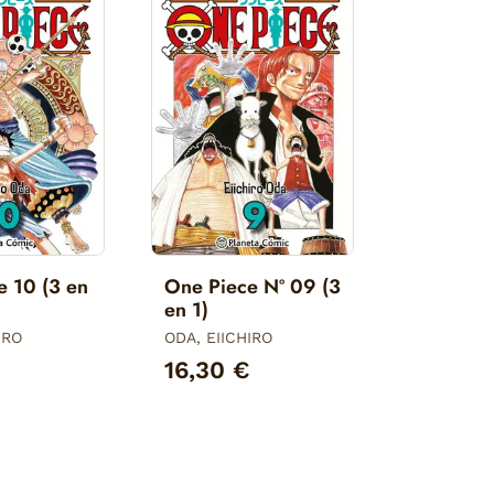
e 10 (3 en
One Piece Nº 09 (3
en 1)
IRO
ODA, EIICHIRO
16,30 €