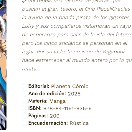
¡¡Aquí tenéis una historia de piratas que
buscan el gran tesoro, el One Piece!!Gracias
la ayuda de la banda pirata de los gigantes,
Luffy y sus compañeros vislumbran un rayo
de esperanza para salir de la isla del futuro,
pero los cinco ancianos se personan en el
lugar. Por su lado, la emisión de Vegapunk
hace estremecer al mundo entero por lo qu
relata. ...
Editorial:
Planeta Cómic
Año de edición:
2025
Materia:
Manga
ISBN:
978-84-1161-935-6
Páginas:
200
Encuadernación:
Rústica