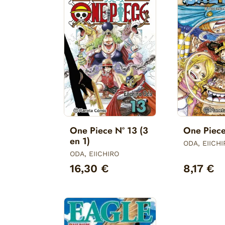
One Piece Nº 13 (3
One Piece
en 1)
ODA, EIICH
ODA, EIICHIRO
16,30 €
8,17 €