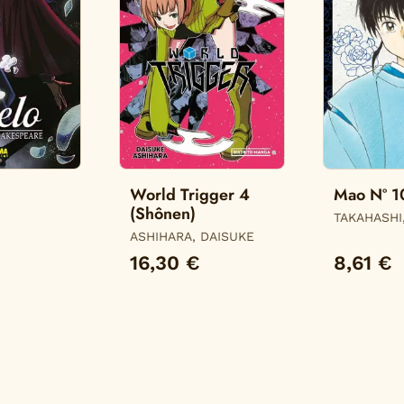
World Trigger 4
Mao Nº 1
(Shônen)
TAKAHASHI
RE,
ASHIHARA, DAISUKE
16,30 €
8,61 €
E /
, /
 CHAN,