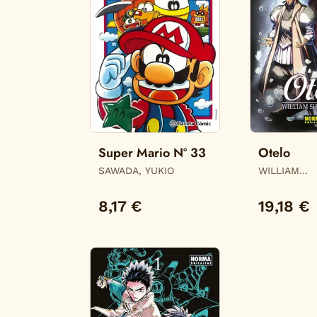
Super Mario Nº 33
Otelo
SAWADA, YUKIO
WILLIAM
SHAKESPEA
WILLIAM
8,17 €
19,18 €
SHAKESPEAR
JULIEN CHOY
CRISTAL S.