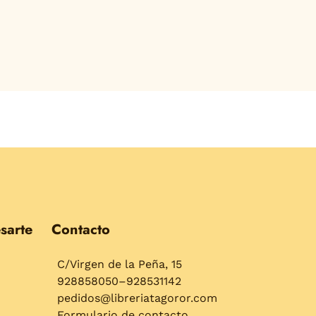
sarte
Contacto
C/Virgen de la Peña, 15
928858050–928531142
pedidos@libreriatagoror.com
Formulario de contacto