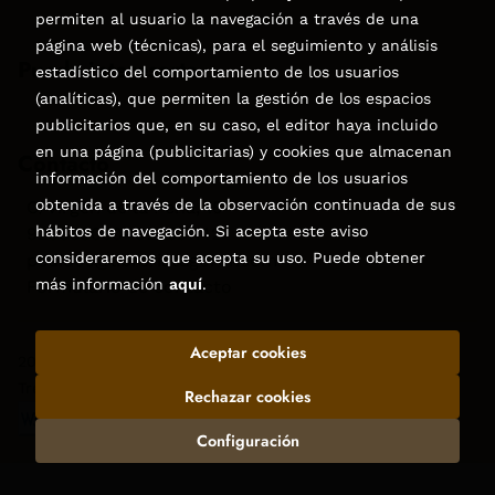
permiten al usuario la navegación a través de una
página web (técnicas), para el seguimiento y análisis
Puede interesarte
estadístico del comportamiento de los usuarios
(analíticas), que permiten la gestión de los espacios
publicitarios que, en su caso, el editor haya incluido
en una página (publicitarias) y cookies que almacenan
Contacto
información del comportamiento de los usuarios
obtenida a través de la observación continuada de sus
C/Virgen de la Peña, 15
hábitos de navegación. Si acepta este aviso
928858050–928531142
consideraremos que acepta su uso. Puede obtener
pedidos@libreriatagoror.com
más información
aquí
.
Formulario de contacto
Aceptar cookies
2026 ©
Librería Tagoror
. Todos los Derechos Reservados |
Trevenque Group
Rechazar cookies
Configuración