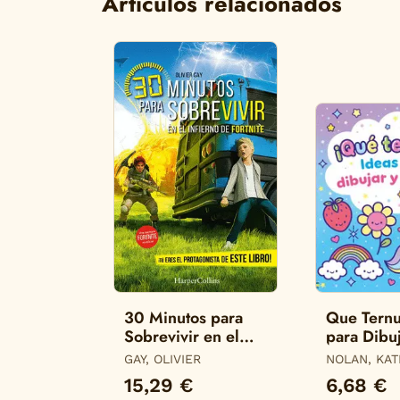
Artículos relacionados
30 Minutos para
Que Ternu
Sobrevivir en el
para Dibuj
Infierno de Fortnite
Colorear
GAY, OLIVIER
NOLAN, KAT
15,29 €
6,68 €