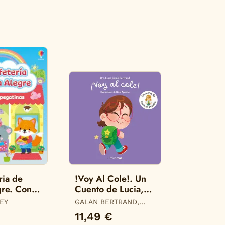
ria de
!Voy Al Cole!. Un
gre. Con
Cuento de Lucia,
tinas
mi Pediatra
LEY
GALAN BERTRAND,
LUCIA
11,49 €