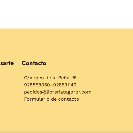
sarte
Contacto
C/Virgen de la Peña, 15
928858050–928531142
pedidos@libreriatagoror.com
Formulario de contacto