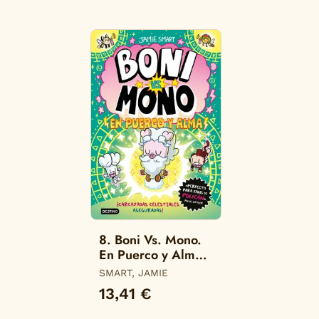
8. Boni Vs. Mono.
En Puerco y Alma.
(Boni Vs. Mono)
SMART, JAMIE
13,41 €