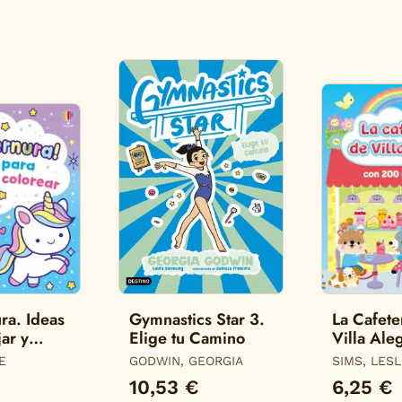
ra. Ideas
Gymnastics Star 3.
La Cafete
ar y
Elige tu Camino
Villa Ale
200 Pega
E
GODWIN, GEORGIA
SIMS, LES
10,53 €
6,25 €