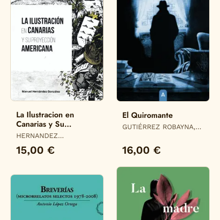
La Ilustracion en
El Quiromante
Canarias y Su
GUTIÉRREZ ROBAYNA,
Proyeccion Americana
HERNANDEZ
CARLOS D.
GONZALEZ, MANUEL
15,00 €
16,00 €