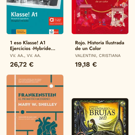
1 eso Klasse! A1
Rojo. Historia Ilustrada
Ejercicios -Hybride
de un Color
Allango-
VV. AA., VV. AA.
VALENTINI, CRISTIANA
26,72 €
19,18 €