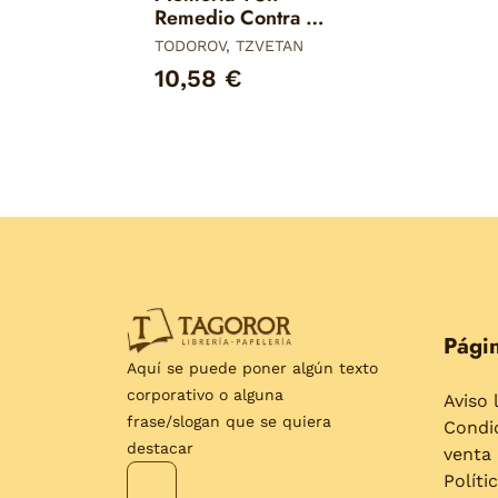
Remedio Contra el
Mal?
TODOROV, TZVETAN
10,58 €
Págin
Aquí se puede poner algún texto
corporativo o alguna
Aviso 
frase/slogan que se quiera
Condi
destacar
venta
Políti