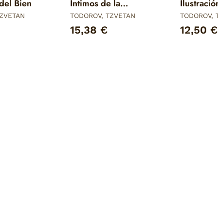
del Bien
Íntimos de la
Ilustraci
Democracia- 2022
TZVETAN
TODOROV, TZVETAN
TODOROV, 
15,38 €
12,50 €