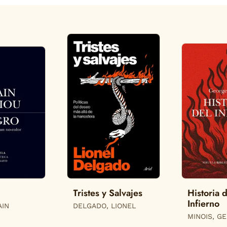
Tristes y Salvajes
Historia 
Infierno
AIN
DELGADO, LIONEL
MINOIS, G