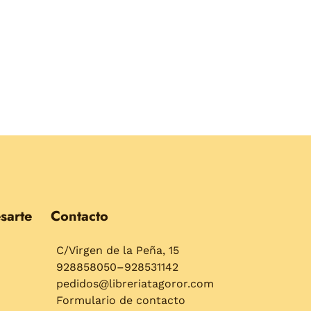
sarte
Contacto
C/Virgen de la Peña, 15
928858050–928531142
pedidos@libreriatagoror.com
Formulario de contacto