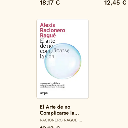
18,17 €
12,45 €
El Arte de no
Complicarse la
Vida
RACIONERO RAGUE,
ALEXIS