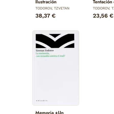
Ilustración
Tentación 
TODOROV, TZVETAN
TODOROV, 
38,37 €
23,56 €
Memoria +Un