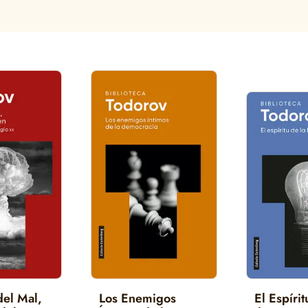
el Mal,
Los Enemigos
El Espírit