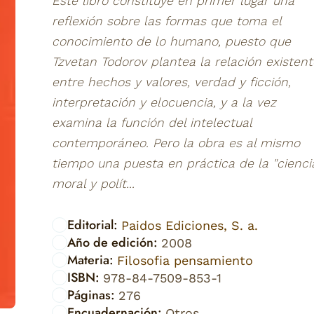
Este libro constituye en primer lugar una
reflexión sobre las formas que toma el
conocimiento de lo humano, puesto que
Tzvetan Todorov plantea la relación existent
entre hechos y valores, verdad y ficción,
interpretación y elocuencia, y a la vez
examina la función del intelectual
contemporáneo. Pero la obra es al mismo
tiempo una puesta en práctica de la "cienci
moral y polít...
Editorial:
Paidos Ediciones, S. a.
Año de edición:
2008
Materia:
Filosofia pensamiento
ISBN:
978-84-7509-853-1
Páginas:
276
Encuadernación:
Otros