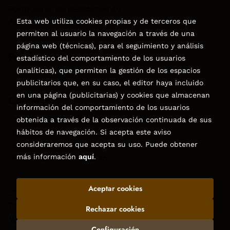
Formulario de desistimiento
Accesibilidad
Esta web utiliza cookies propias y de terceros que
permiten al usuario la navegación a través de una
página web (técnicas), para el seguimiento y análisis
Puede interesarte
estadístico del comportamiento de los usuarios
(analíticas), que permiten la gestión de los espacios
publicitarios que, en su caso, el editor haya incluido
en una página (publicitarias) y cookies que almacenan
Contacto
información del comportamiento de los usuarios
obtenida a través de la observación continuada de sus
C/Virgen de la Peña, 15
hábitos de navegación. Si acepta este aviso
928858050–928531142
consideraremos que acepta su uso. Puede obtener
pedidos@libreriatagoror.com
más información
aquí
.
Formulario de contacto
Aceptar cookies
2026 ©
Librería Tagoror
. Todos los Derechos Reservados |
Trevenque Group
Rechazar cookies
Configuración