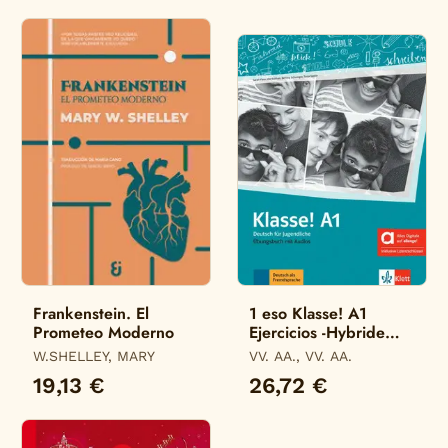
Frankenstein. El
1 eso Klasse! A1
Prometeo Moderno
Ejercicios -Hybride
Allango-
W.SHELLEY, MARY
VV. AA., VV. AA.
19,13 €
26,72 €