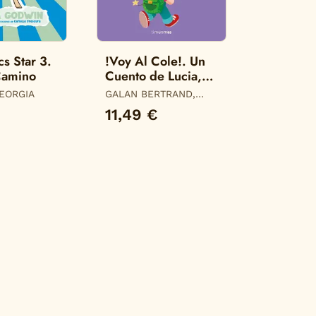
s Star 3.
!Voy Al Cole!. Un
Camino
Cuento de Lucia,
mi Pediatra
EORGIA
GALAN BERTRAND,
LUCIA
11,49 €