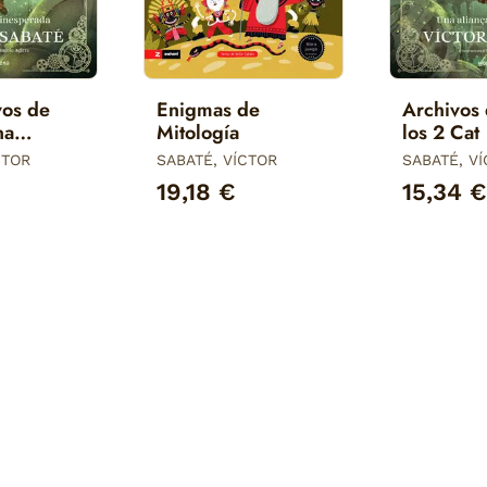
vos de
Enigmas de
Archivos 
na
Mitología
los 2 Cat
nesperada
CTOR
SABATÉ, VÍCTOR
SABATÉ, V
19,18 €
15,34 €