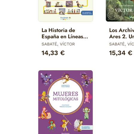
La Historia de
Los Archi
España en Líneas
Ares 2. U
del Tiempo
Alianza I
SABATÉ, VÍCTOR
SABATÉ, VÍ
14,33 €
15,34 €