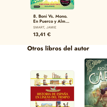
8. Boni Vs. Mono.
En Puerco y Alma.
(Boni Vs. Mono)
SMART, JAMIE
13,41 €
Otros libros del autor