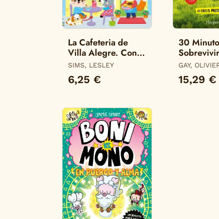
La Cafeteria de
30 Minuto
Villa Alegre. Con
Sobrevivir
200 Pegatinas
Infierno d
SIMS, LESLEY
GAY, OLIVIE
6,25 €
15,29 €