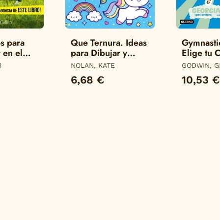
s para
Que Ternura. Ideas
Gymnastic
 en el
para Dibujar y
Elige tu 
e Fortnite
Colorear
R
NOLAN, KATE
GODWIN, G
6,68 €
10,53 €