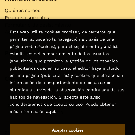
Quiénes somos
Pedidos especiales
Formulario de desistimiento
Accesibilidad
Esta web utiliza cookies propias y de terceros que
permiten al usuario la navegación a través de una
página web (técnicas), para el seguimiento y análisis
Puede interesarte
estadístico del comportamiento de los usuarios
(analíticas), que permiten la gestión de los espacios
publicitarios que, en su caso, el editor haya incluido
en una página (publicitarias) y cookies que almacenan
Contacto
información del comportamiento de los usuarios
obtenida a través de la observación continuada de sus
C/Virgen de la Peña, 15
hábitos de navegación. Si acepta este aviso
928858050–928531142
consideraremos que acepta su uso. Puede obtener
pedidos@libreriatagoror.com
más información
aquí
.
Formulario de contacto
Aceptar cookies
2026 ©
Librería Tagoror
. Todos los Derechos Reservados |