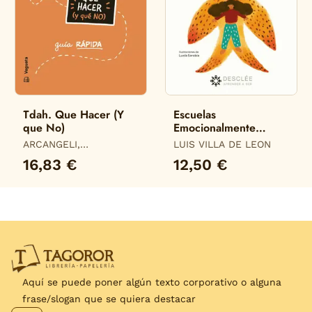
Tdah. Que Hacer (Y
Escuelas
que No)
Emocionalmente
Responsables. Una
ARCANGELI,
LUIS VILLA DE LEON
Guía para Desarrollar
DONATELLA
16,83 €
12,50 €
Planes de Interv
Aquí se puede poner algún texto corporativo o alguna
frase/slogan que se quiera destacar