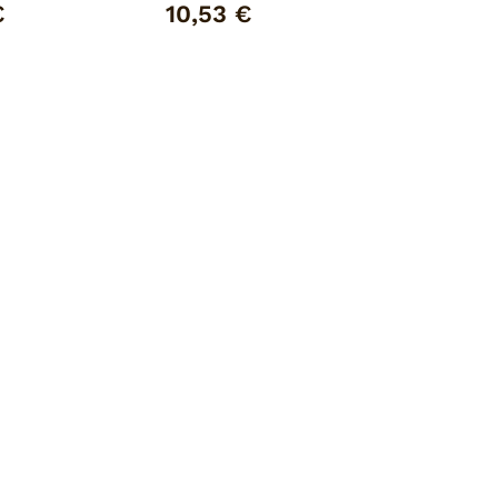
sario)
€
10,53 €