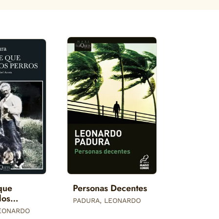
que
Personas Decentes
los
PADURA, LEONARDO
l (Edicion
LEONARDO