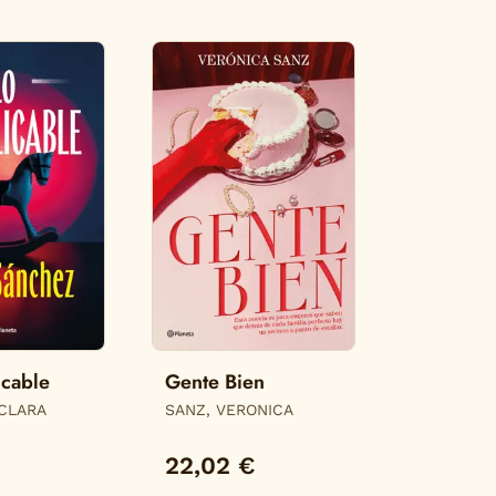
icable
Gente Bien
CLARA
SANZ, VERONICA
22,02 €