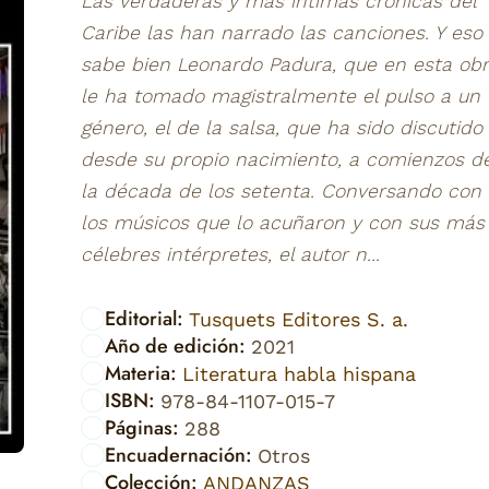
Las verdaderas y más íntimas crónicas del
Caribe las han narrado las canciones. Y eso 
sabe bien Leonardo Padura, que en esta ob
le ha tomado magistralmente el pulso a un
género, el de la salsa, que ha sido discutido
desde su propio nacimiento, a comienzos d
la década de los setenta. Conversando con
los músicos que lo acuñaron y con sus más
célebres intérpretes, el autor n...
Editorial:
Tusquets Editores S. a.
Año de edición:
2021
Materia:
Literatura habla hispana
ISBN:
978-84-1107-015-7
Páginas:
288
Encuadernación:
Otros
Colección:
ANDANZAS