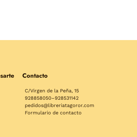
sarte
Contacto
C/Virgen de la Peña, 15
928858050–928531142
pedidos@libreriatagoror.com
Formulario de contacto