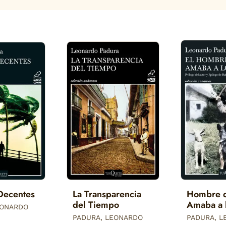
Decentes
La Transparencia
Hombre 
del Tiempo
Amaba a 
EONARDO
Perros, e
PADURA, LEONARDO
PADURA, 