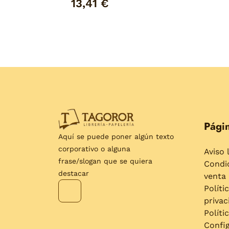
13,41 €
Págin
Aquí se puede poner algún texto
corporativo o alguna
Aviso 
frase/slogan que se quiera
Condi
destacar
venta
Políti
privac
Políti
Confi