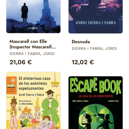
Mascarell con Elle
Desnuda
(Inspector Mascarell
SIERRA I FABRA, JORDI
16)
SIERRA I FABRA, JORDI
21,06 €
12,02 €