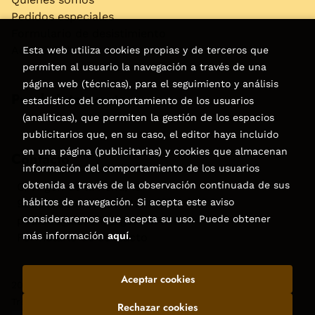
Pedidos especiales
Formulario de desistimiento
Accesibilidad
Esta web utiliza cookies propias y de terceros que
permiten al usuario la navegación a través de una
página web (técnicas), para el seguimiento y análisis
Puede interesarte
estadístico del comportamiento de los usuarios
(analíticas), que permiten la gestión de los espacios
publicitarios que, en su caso, el editor haya incluido
en una página (publicitarias) y cookies que almacenan
Contacto
información del comportamiento de los usuarios
obtenida a través de la observación continuada de sus
C/Virgen de la Peña, 15
hábitos de navegación. Si acepta este aviso
928858050–928531142
consideraremos que acepta su uso. Puede obtener
pedidos@libreriatagoror.com
más información
aquí
.
Formulario de contacto
Aceptar cookies
2026 ©
Librería Tagoror
. Todos los Derechos Reservados |
Trevenque Group
Rechazar cookies