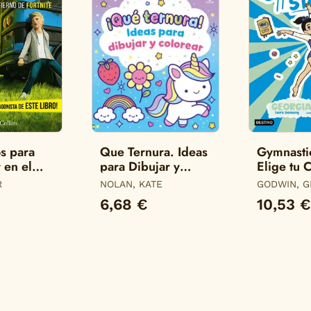
s para
Que Ternura. Ideas
Gymnastic
 en el
para Dibujar y
Elige tu 
e Fortnite
Colorear
R
NOLAN, KATE
GODWIN, G
6,68 €
10,53 €