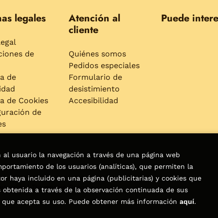
as legales
Atención al
Puede intere
cliente
legal
ciones de
Quiénes somos
Pedidos especiales
ca de
Formulario de
idad
desistimiento
ca de Cookies
Accesibilidad
guración de
es
n al usuario la navegación a través de una página web
omportamiento de los usuarios (analíticas), que permiten la
tor haya incluido en una página (publicitarias) y cookies que
servados |
Trevenque Group
obtenida a través de la observación continuada de sus
os que acepta su uso. Puede obtener más información
aquí
.