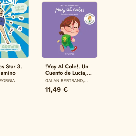
s Star 3.
!Voy Al Cole!. Un
Camino
Cuento de Lucia,
mi Pediatra
EORGIA
GALAN BERTRAND,
LUCIA
11,49 €