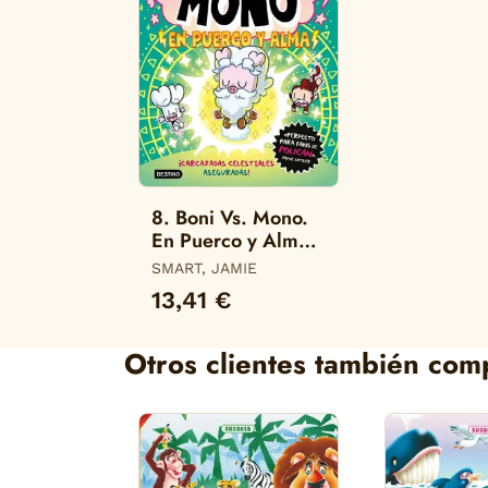
8. Boni Vs. Mono.
En Puerco y Alma.
(Boni Vs. Mono)
SMART, JAMIE
13,41 €
Otros clientes también com