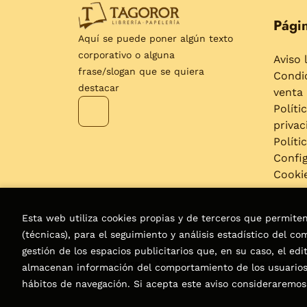
Págin
Aquí se puede poner algún texto
corporativo o alguna
Aviso 
frase/slogan que se quiera
Condi
destacar
venta
Políti
privac
Políti
Confi
Cooki
Esta web utiliza cookies propias y de terceros que permite
(técnicas), para el seguimiento y análisis estadístico del c
gestión de los espacios publicitarios que, en su caso, el edi
2026 ©
Librería Tagoror
. Todos los Derechos Re
almacenan información del comportamiento de los usuarios 
hábitos de navegación. Si acepta este aviso considerarem