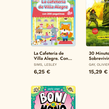
La Cafeteria de
30 Minuto
Villa Alegre. Con
Sobrevivir
200 Pegatinas
Infierno d
SIMS, LESLEY
GAY, OLIVIE
6,25 €
15,29 €