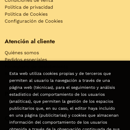
Condiciones de venta
Política de privacidad
Política de Cookies
Configuración de Cookies
Atención al cliente
Quiénes somos
Pedidos especiales
Formulario de desistimiento
Accesibilidad
Esta web utiliza cookies propias y de terceros que
permiten al usuario la navegación a través de una
página web (técnicas), para el seguimiento y análisis
Puede interesarte
estadístico del comportamiento de los usuarios
(analíticas), que permiten la gestión de los espacios
publicitarios que, en su caso, el editor haya incluido
en una página (publicitarias) y cookies que almacenan
Contacto
información del comportamiento de los usuarios
obtenida a través de la observación continuada de sus
C/Virgen de la Peña, 15