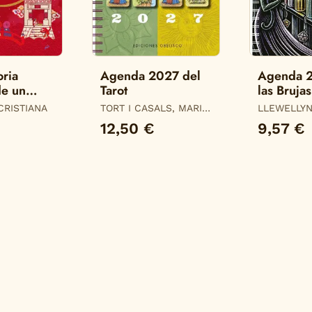
oria
Agenda 2027 del
Agenda 
de un
Tarot
las Brujas
 CRISTIANA
TORT I CASALS, MARIA
LLEWELLY
DEL MAR
12,50 €
9,57 €