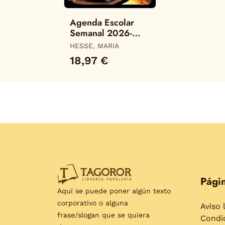
Agenda Escolar
Semanal 2026-
2027 María Hesse
HESSE, MARIA
18,97 €
Págin
Aquí se puede poner algún texto
corporativo o alguna
Aviso 
frase/slogan que se quiera
Condi