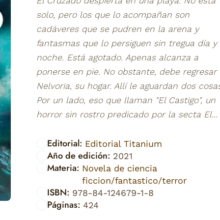
El Cruzado despierta en una playa. No está
solo, pero los que lo acompañan son
cadáveres que se pudren en la arena y
fantasmas que lo persiguen sin tregua día y
noche. Está agotado. Apenas alcanza a
ponerse en pie. No obstante, debe regresar
Nelvoria, su hogar. Allí le aguardan dos cosas
Por un lado, eso que llaman "El Castigo", un
horror sin rostro predicado por la secta El...
Editorial:
Editorial Titanium
Año de edición:
2021
Materia:
Novela de ciencia
ficcion/fantastico/terror
ISBN:
978-84-124679-1-8
Páginas:
424