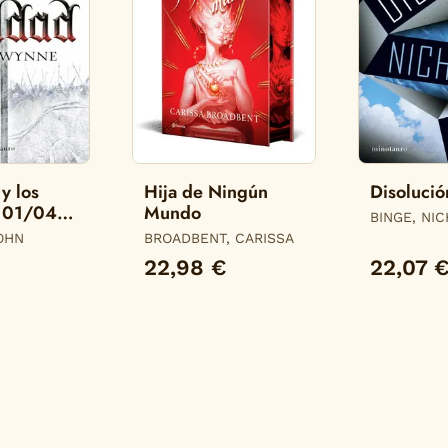
 y los
Hija de Ningún
Disolució
º 01/04
Mundo
BINGE, NI
OHN
BROADBENT, CARISSA
22,98 €
22,07 