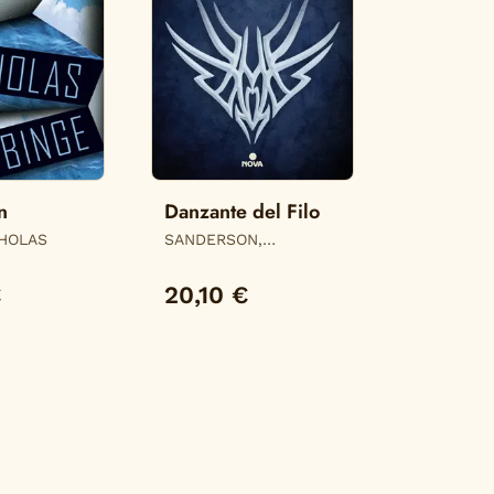
n
Danzante del Filo
CHOLAS
SANDERSON,
BRANDON
€
20,10 €