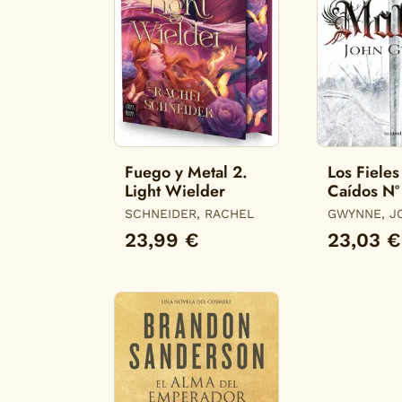
Fuego y Metal 2.
Los Fieles
Light Wielder
Caídos N
Maldad
SCHNEIDER, RACHEL
GWYNNE, J
23,99 €
23,03 €