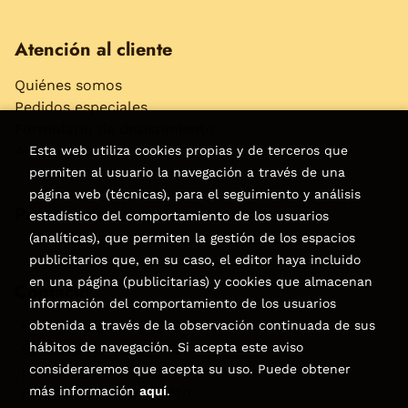
Atención al cliente
Quiénes somos
Pedidos especiales
Formulario de desistimiento
Accesibilidad
Esta web utiliza cookies propias y de terceros que
permiten al usuario la navegación a través de una
página web (técnicas), para el seguimiento y análisis
Puede interesarte
estadístico del comportamiento de los usuarios
(analíticas), que permiten la gestión de los espacios
publicitarios que, en su caso, el editor haya incluido
en una página (publicitarias) y cookies que almacenan
Contacto
información del comportamiento de los usuarios
obtenida a través de la observación continuada de sus
C/Virgen de la Peña, 15
hábitos de navegación. Si acepta este aviso
928858050–928531142
consideraremos que acepta su uso. Puede obtener
pedidos@libreriatagoror.com
más información
aquí
.
Formulario de contacto