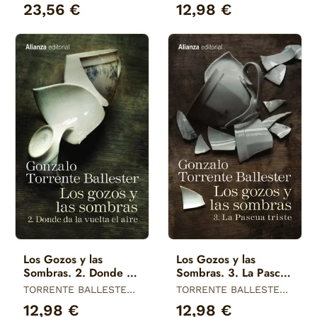
GONZALO
23,56 €
12,98 €
Los Gozos y las
Los Gozos y las
Sombras. 2. Donde Da
Sombras. 3. La Pascua
la Vuelta el Aire
Triste
TORRENTE BALLESTER,
TORRENTE BALLESTER,
GONZALO
GONZALO
12,98 €
12,98 €