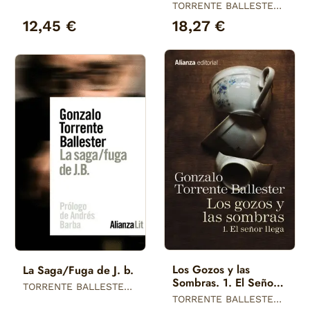
GONZALO
TORRENTE BALLESTER,
GONZALO
12,45 €
18,27 €
Los Gozos y las
La Saga/Fuga de J. b.
Sombras. 1. El Señor
TORRENTE BALLESTER,
Llega
GONZALO
TORRENTE BALLESTER,