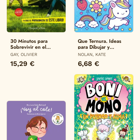
30 Minutos para
Que Ternura. Ideas
Sobrevivir en el
para Dibujar y
Infierno de Fortnite
Colorear
GAY, OLIVIER
NOLAN, KATE
15,29 €
6,68 €