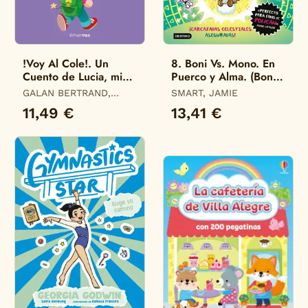
!Voy Al Cole!. Un
8. Boni Vs. Mono. En
Cuento de Lucia, mi
Puerco y Alma. (Boni
Pediatra
Vs. Mono)
GALAN BERTRAND,
SMART, JAMIE
LUCIA
11,49 €
13,41 €