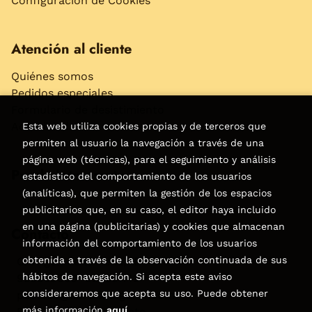
Configuración de Cookies
Atención al cliente
Quiénes somos
Pedidos especiales
Formulario de desistimiento
Accesibilidad
Esta web utiliza cookies propias y de terceros que
permiten al usuario la navegación a través de una
página web (técnicas), para el seguimiento y análisis
Puede interesarte
estadístico del comportamiento de los usuarios
(analíticas), que permiten la gestión de los espacios
publicitarios que, en su caso, el editor haya incluido
en una página (publicitarias) y cookies que almacenan
Contacto
información del comportamiento de los usuarios
obtenida a través de la observación continuada de sus
C/Virgen de la Peña, 15
hábitos de navegación. Si acepta este aviso
928858050–928531142
consideraremos que acepta su uso. Puede obtener
pedidos@libreriatagoror.com
más información
aquí
.
Formulario de contacto