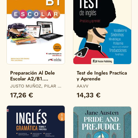
Preparación Al Dele
Test de Ingles Practica
Escolar A2/B1.
y Aprende
Edición Actualizada
JUSTO MUÑOZ, PILAR /
AA.VV
GARCÍA-VIÑÓ SÁNCHEZ,
17,26 €
14,33 €
MÓNICA MARÍA