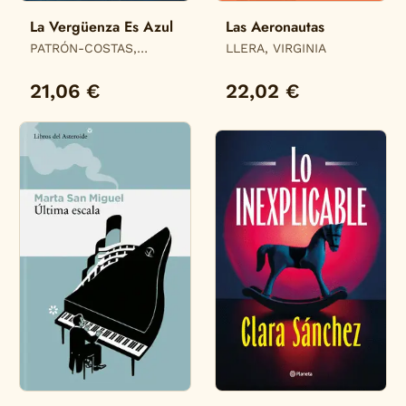
La Vergüenza Es Azul
Las Aeronautas
PATRÓN-COSTAS,
LLERA, VIRGINIA
ISOLDA
21,06 €
22,02 €