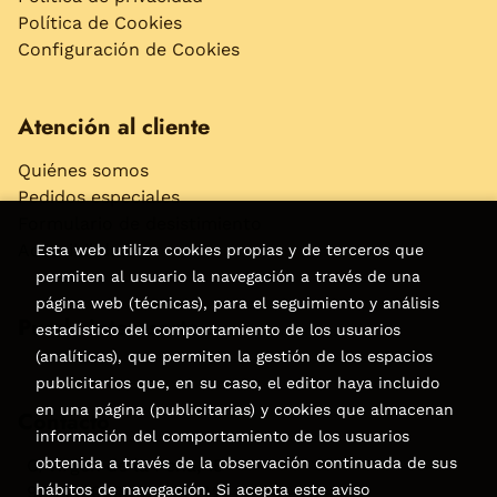
Política de Cookies
Configuración de Cookies
Atención al cliente
Quiénes somos
Pedidos especiales
Formulario de desistimiento
Accesibilidad
Esta web utiliza cookies propias y de terceros que
permiten al usuario la navegación a través de una
página web (técnicas), para el seguimiento y análisis
Puede interesarte
estadístico del comportamiento de los usuarios
(analíticas), que permiten la gestión de los espacios
publicitarios que, en su caso, el editor haya incluido
en una página (publicitarias) y cookies que almacenan
Contacto
información del comportamiento de los usuarios
obtenida a través de la observación continuada de sus
C/Virgen de la Peña, 15
hábitos de navegación. Si acepta este aviso
928858050–928531142