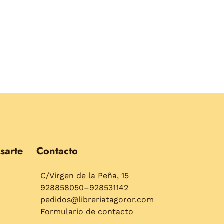
sarte
Contacto
C/Virgen de la Peña, 15
928858050–928531142
pedidos@libreriatagoror.com
Formulario de contacto