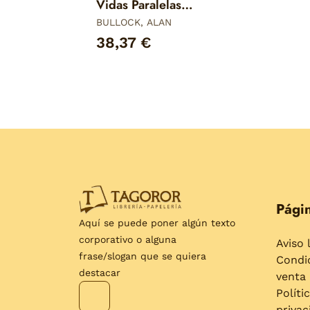
Vidas Paralelas
(Ed. revisada)
BULLOCK, ALAN
38,37 €
Págin
Aquí se puede poner algún texto
corporativo o alguna
Aviso 
frase/slogan que se quiera
Condi
destacar
venta
Políti
privac