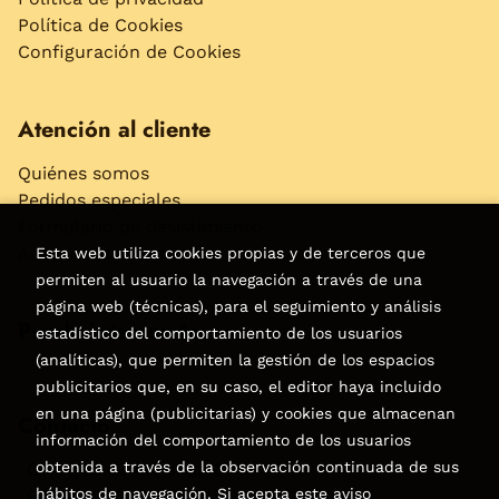
Política de Cookies
Configuración de Cookies
Atención al cliente
Quiénes somos
Pedidos especiales
Formulario de desistimiento
Accesibilidad
Esta web utiliza cookies propias y de terceros que
permiten al usuario la navegación a través de una
página web (técnicas), para el seguimiento y análisis
Puede interesarte
estadístico del comportamiento de los usuarios
(analíticas), que permiten la gestión de los espacios
publicitarios que, en su caso, el editor haya incluido
en una página (publicitarias) y cookies que almacenan
Contacto
información del comportamiento de los usuarios
obtenida a través de la observación continuada de sus
C/Virgen de la Peña, 15
hábitos de navegación. Si acepta este aviso
928858050–928531142