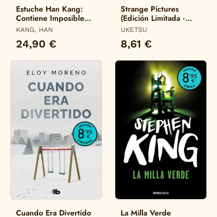
Estuche Han Kang:
Strange Pictures
Contiene Imposible
(Edición Limitada ·
Decir Adiós Actos
Verano)
KANG, HAN
UKETSU
Humanos
24,90 €
8,61 €
Cuando Era Divertido
La Milla Verde