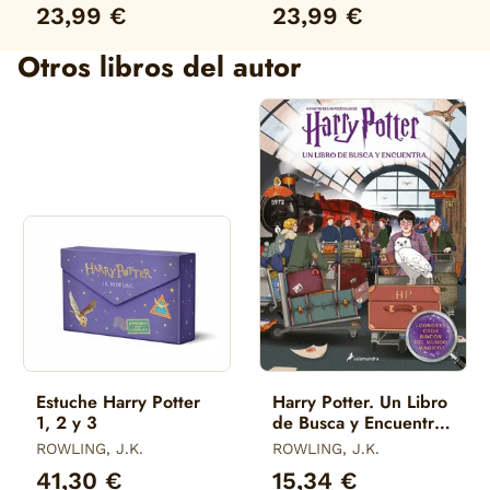
23,99 €
23,99 €
Otros libros del autor
Estuche Harry Potter
Harry Potter. Un Libro
1, 2 y 3
de Busca y Encuentra
(Harry Potter)
ROWLING, J.K.
ROWLING, J.K.
41,30 €
15,34 €