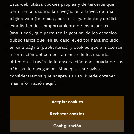
Accesibilidad
Esta web utiliza cookies propias y de terceros que
permiten al usuario la navegación a través de una
página web (técnicas), para el seguimiento y análisis
Puede interesarte
estadístico del comportamiento de los usuarios
(analíticas), que permiten la gestión de los espacios
publicitarios que, en su caso, el editor haya incluido
en una página (publicitarias) y cookies que almacenan
Contacto
información del comportamiento de los usuarios
obtenida a través de la observación continuada de sus
C/Virgen de la Peña, 15
hábitos de navegación. Si acepta este aviso
928858050–928531142
consideraremos que acepta su uso. Puede obtener
pedidos@libreriatagoror.com
más información
aquí
.
Formulario de contacto
Aceptar cookies
2026 ©
Librería Tagoror
. Todos los Derechos Reservados |
Trevenque Group
Rechazar cookies
Configuración