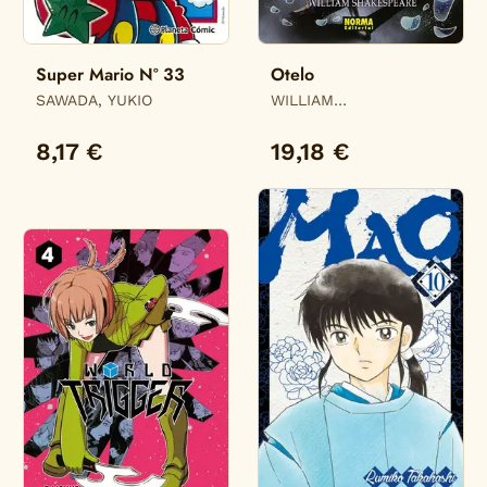
Super Mario Nº 33
Otelo
SAWADA, YUKIO
WILLIAM
SHAKESPEARE,
WILLIAM SHAKESPEARE
8,17 €
19,18 €
/ JULIEN CHOY, /
CRISTAL S. CHAN,