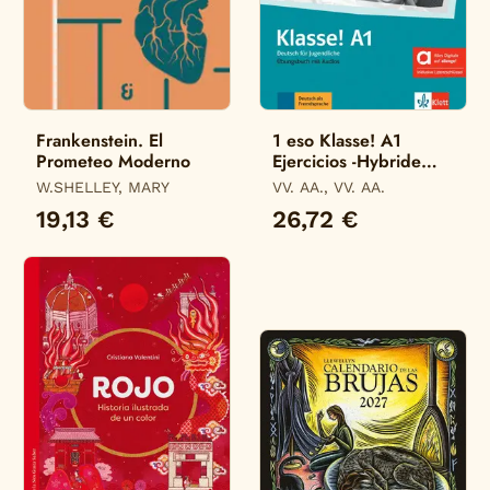
Frankenstein. El
1 eso Klasse! A1
Prometeo Moderno
Ejercicios -Hybride
Allango-
W.SHELLEY, MARY
VV. AA., VV. AA.
19,13 €
26,72 €