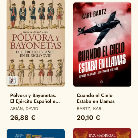
Pólvora y Bayonetas.
Cuando el Cielo
El Ejército Español en
Estaba en Llamas
el Siglo Xviii
ABIÁN, DAVID
BARTZ, KARL
26,88 €
20,10 €