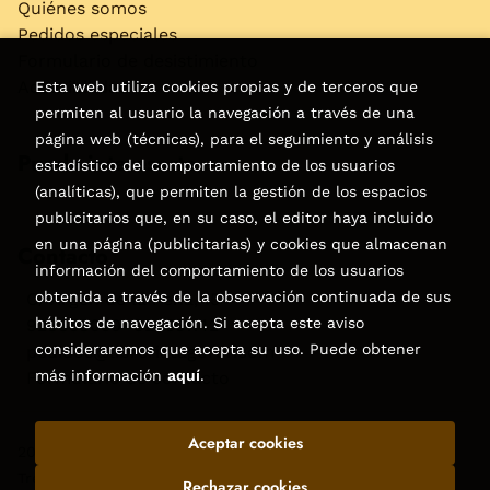
Quiénes somos
Pedidos especiales
Formulario de desistimiento
Accesibilidad
Esta web utiliza cookies propias y de terceros que
permiten al usuario la navegación a través de una
página web (técnicas), para el seguimiento y análisis
Puede interesarte
estadístico del comportamiento de los usuarios
(analíticas), que permiten la gestión de los espacios
publicitarios que, en su caso, el editor haya incluido
en una página (publicitarias) y cookies que almacenan
Contacto
información del comportamiento de los usuarios
obtenida a través de la observación continuada de sus
C/Virgen de la Peña, 15
hábitos de navegación. Si acepta este aviso
928858050–928531142
consideraremos que acepta su uso. Puede obtener
pedidos@libreriatagoror.com
más información
aquí
.
Formulario de contacto
Aceptar cookies
2026 ©
Librería Tagoror
. Todos los Derechos Reservados |
Trevenque Group
Rechazar cookies