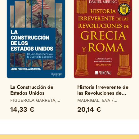
La Construcción de
Historia Irreverente de
Estados Unidos
las Revoluciones de
Grecia y Roma
FIGUEROLA GARRETA,
MADRIGAL, EVA /
JORDI
MERINO, DANIEL
14,33 €
20,14 €