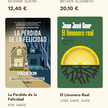
Eneas
SCHWAB, GUSTAV
BECKER, ELIZABETH
12,40 €
20,10 €
La Perdida de la
El Limonero Real
Felicidad
JOSÉ SAER, JUAN
KIM, ANGIE