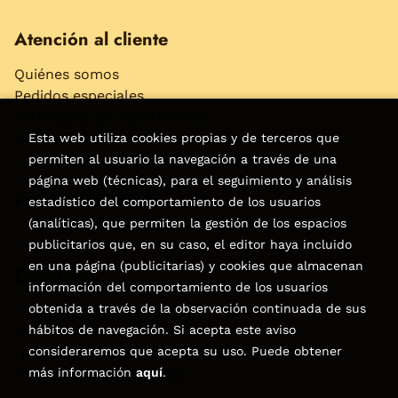
Atención al cliente
Quiénes somos
Pedidos especiales
Formulario de desistimiento
Accesibilidad
Esta web utiliza cookies propias y de terceros que
permiten al usuario la navegación a través de una
página web (técnicas), para el seguimiento y análisis
Puede interesarte
estadístico del comportamiento de los usuarios
(analíticas), que permiten la gestión de los espacios
publicitarios que, en su caso, el editor haya incluido
en una página (publicitarias) y cookies que almacenan
Contacto
información del comportamiento de los usuarios
obtenida a través de la observación continuada de sus
C/Virgen de la Peña, 15
hábitos de navegación. Si acepta este aviso
928858050–928531142
consideraremos que acepta su uso. Puede obtener
pedidos@libreriatagoror.com
más información
aquí
.
Formulario de contacto