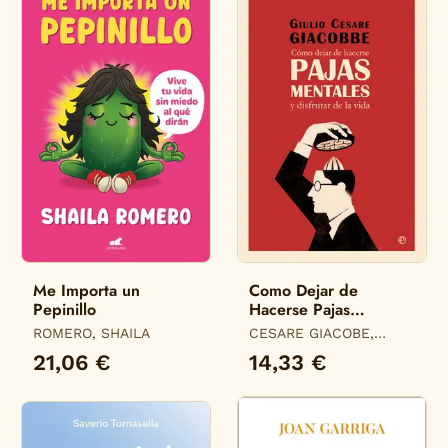
Me Importa un
Como Dejar de
Pepinillo
Hacerse Pajas
Mentales
ROMERO, SHAILA
CESARE GIACOBE,
GIULIO
21,06 €
14,33 €