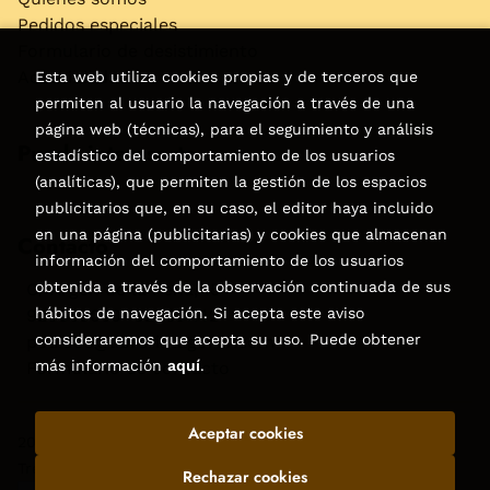
Pedidos especiales
Formulario de desistimiento
Accesibilidad
Esta web utiliza cookies propias y de terceros que
permiten al usuario la navegación a través de una
página web (técnicas), para el seguimiento y análisis
Puede interesarte
estadístico del comportamiento de los usuarios
(analíticas), que permiten la gestión de los espacios
publicitarios que, en su caso, el editor haya incluido
en una página (publicitarias) y cookies que almacenan
Contacto
información del comportamiento de los usuarios
obtenida a través de la observación continuada de sus
C/Virgen de la Peña, 15
hábitos de navegación. Si acepta este aviso
928858050–928531142
consideraremos que acepta su uso. Puede obtener
pedidos@libreriatagoror.com
más información
aquí
.
Formulario de contacto
Aceptar cookies
2026 ©
Librería Tagoror
. Todos los Derechos Reservados |
Trevenque Group
Rechazar cookies