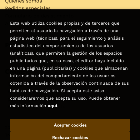
Quiénes somos
Pedidos especiales
Formulario de desistimiento
Accesibilidad
Esta web utiliza cookies propias y de terceros que
permiten al usuario la navegación a través de una
página web (técnicas), para el seguimiento y análisis
Puede interesarte
estadístico del comportamiento de los usuarios
(analíticas), que permiten la gestión de los espacios
publicitarios que, en su caso, el editor haya incluido
en una página (publicitarias) y cookies que almacenan
Contacto
información del comportamiento de los usuarios
obtenida a través de la observación continuada de sus
C/Virgen de la Peña, 15
hábitos de navegación. Si acepta este aviso
928858050–928531142
consideraremos que acepta su uso. Puede obtener
pedidos@libreriatagoror.com
más información
aquí
.
Formulario de contacto
Aceptar cookies
2026 ©
Librería Tagoror
. Todos los Derechos Reservados |
Trevenque Group
Rechazar cookies