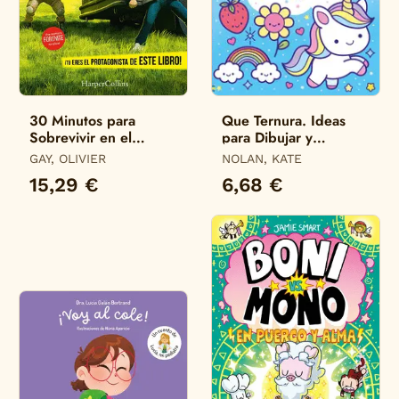
30 Minutos para
Que Ternura. Ideas
Sobrevivir en el
para Dibujar y
Infierno de Fortnite
Colorear
GAY, OLIVIER
NOLAN, KATE
15,29 €
6,68 €