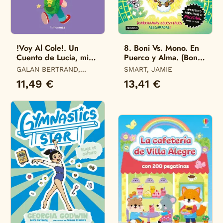
!Voy Al Cole!. Un
8. Boni Vs. Mono. En
Cuento de Lucia, mi
Puerco y Alma. (Boni
Pediatra
Vs. Mono)
GALAN BERTRAND,
SMART, JAMIE
LUCIA
11,49 €
13,41 €