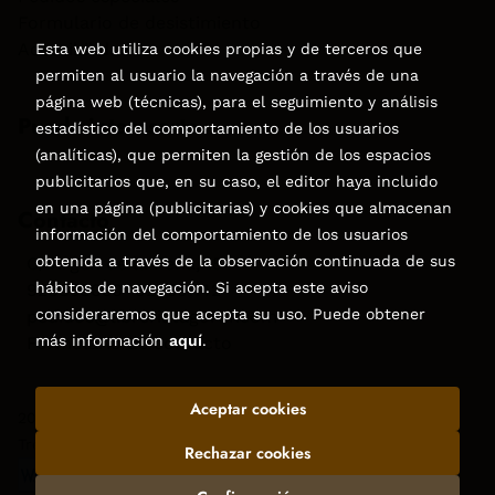
Formulario de desistimiento
Accesibilidad
Esta web utiliza cookies propias y de terceros que
permiten al usuario la navegación a través de una
página web (técnicas), para el seguimiento y análisis
Puede interesarte
estadístico del comportamiento de los usuarios
(analíticas), que permiten la gestión de los espacios
publicitarios que, en su caso, el editor haya incluido
en una página (publicitarias) y cookies que almacenan
Contacto
información del comportamiento de los usuarios
obtenida a través de la observación continuada de sus
C/Virgen de la Peña, 15
hábitos de navegación. Si acepta este aviso
928858050–928531142
consideraremos que acepta su uso. Puede obtener
pedidos@libreriatagoror.com
más información
aquí
.
Formulario de contacto
Aceptar cookies
2026 ©
Librería Tagoror
. Todos los Derechos Reservados |
Trevenque Group
Rechazar cookies