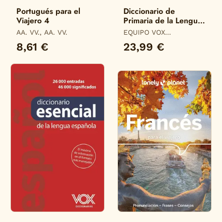
Portugués para el
Diccionario de
Viajero 4
Primaria de la Lengua
Española
AA. VV., AA. VV.
EQUIPO VOX
DICCIONARIOS
8,61 €
23,99 €