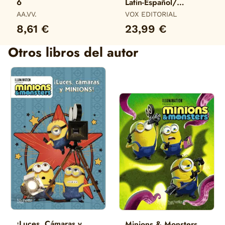
6
Latín-Español/
Español-Latín
AA.VV.
VOX EDITORIAL
8,61 €
23,99 €
Otros libros del autor
¡Luces, Cámaras y
Minions & Monsters