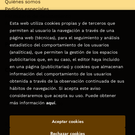
Quiénes somos
Pedidos especiales
Formulario de desistimiento
Accesibilidad
Esta web utiliza cookies propias y de terceros que
permiten al usuario la navegación a través de una
página web (técnicas), para el seguimiento y análisis
Puede interesarte
estadístico del comportamiento de los usuarios
(analíticas), que permiten la gestión de los espacios
publicitarios que, en su caso, el editor haya incluido
en una página (publicitarias) y cookies que almacenan
Contacto
información del comportamiento de los usuarios
obtenida a través de la observación continuada de sus
C/Virgen de la Peña, 15
hábitos de navegación. Si acepta este aviso
928858050–928531142
consideraremos que acepta su uso. Puede obtener
pedidos@libreriatagoror.com
más información
aquí
.
Formulario de contacto
Aceptar cookies
2026 ©
Librería Tagoror
. Todos los Derechos Reservados |
Trevenque Group
Rechazar cookies