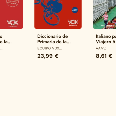
io
Diccionario de
Italiano p
e la
Primaria de la
Viajero 6
pañola
Lengua Española
X
EQUIPO VOX
AA.VV.
OS
DICCIONARIOS
23,99 €
8,61 €