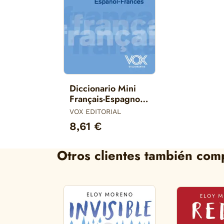
Diccionario Mini
Français-Espagnol
/ Español-Francés
VOX EDITORIAL
8,61 €
Otros clientes también com