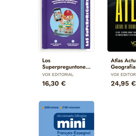
Los
Atlas Actu
Superpreguntones.
Geografía
Mates del Día a Día
Universal
VOX EDITORIAL
VOX EDITOR
16,30 €
24,95 €