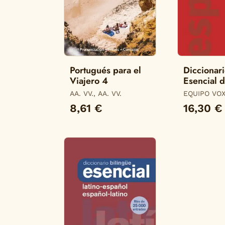
Portugués para el
Diccionar
Viajero 4
Esencial d
Lengua Es
AA. VV., AA. VV.
EQUIPO VO
DICCIONARI
8,61 €
16,30 €