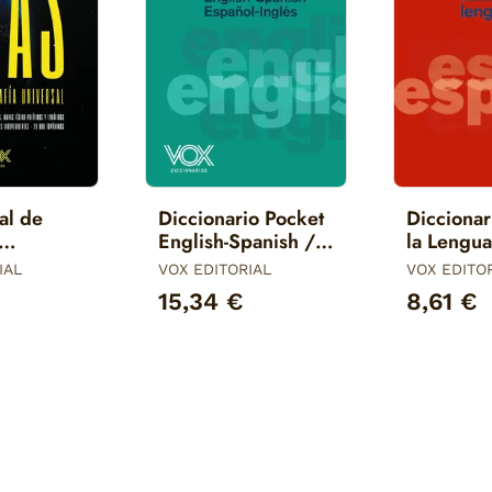
al de
Diccionario Pocket
Diccionar
English-Spanish /
la Lengu
 Vox
Español-Inglés
IAL
VOX EDITORIAL
VOX EDITO
15,34 €
8,61 €