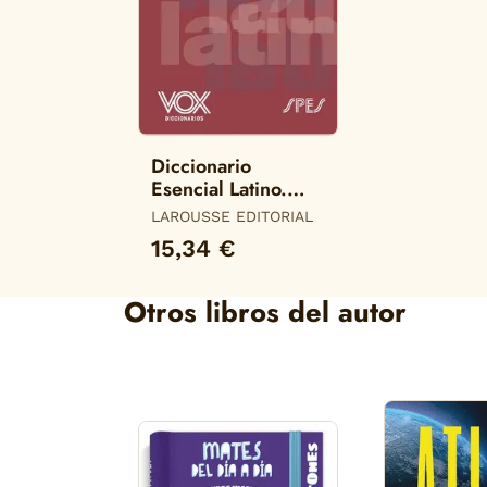
Diccionario
Esencial Latino.
Latino-Español/
LAROUSSE EDITORIAL
Español-Latino
15,34 €
Otros libros del autor