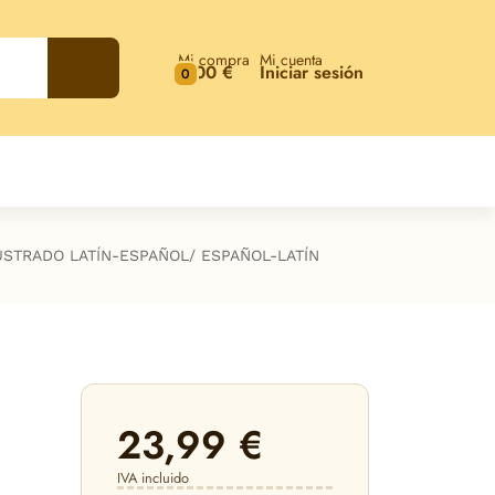
Mi compra
Mi cuenta
0,00 €
Iniciar sesión
0
USTRADO LATÍN-ESPAÑOL/ ESPAÑOL-LATÍN
23,99 €
IVA incluido