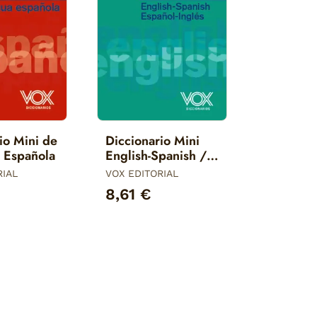
io Mini de
Diccionario Mini
a Española
English-Spanish /
Español-Inglés
RIAL
VOX EDITORIAL
8,61 €