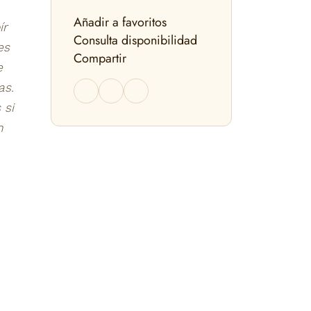
Añadir a favoritos
ír
Consulta disponibilidad
es
Compartir
e
as.
 si
n