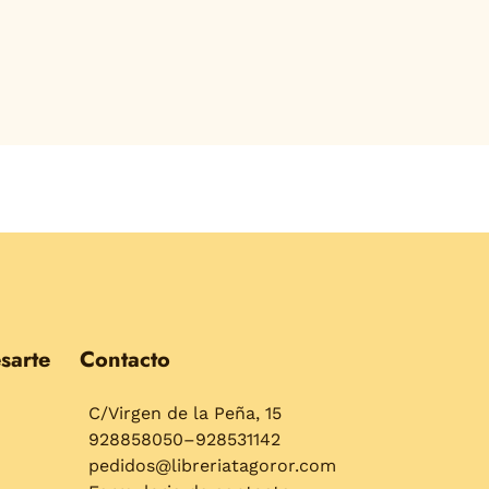
sarte
Contacto
C/Virgen de la Peña, 15
928858050–928531142
pedidos@libreriatagoror.com